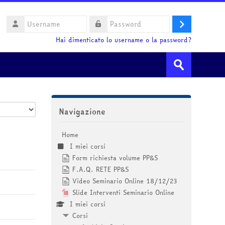
Username
Login
Password
Hai dimenticato lo username o la password?
Cerca
corsi
Invia
Salta Navigazione
Navigazione
Home
I miei corsi
Form richiesta volume PP&S
F.A.Q. RETE PP&S
Video Seminario Online 18/12/23
Slide Interventi Seminario Online
I miei corsi
Corsi