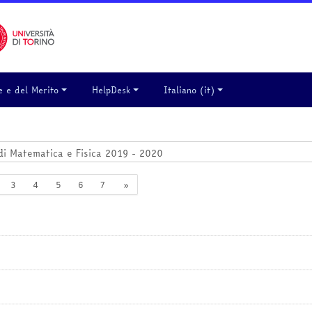
e e del Merito
HelpDesk
Italiano ‎(it)‎
 1
agina 2
Pagina 3
Pagina 4
Pagina 5
Pagina 6
Pagina 7
Pagina successiva
3
4
5
6
7
»