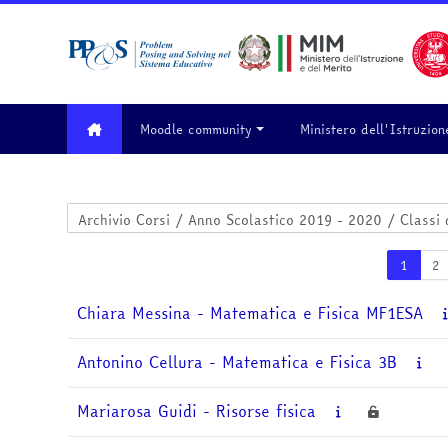
Vai al contenuto principale
Moodle community
Ministero dell'Istruzion
Categorie di corso
Pagina
P
1
2
Chiara Messina - Matematica e Fisica MF1ESA
Antonino Cellura - Matematica e Fisica 3B
Mariarosa Guidi - Risorse fisica