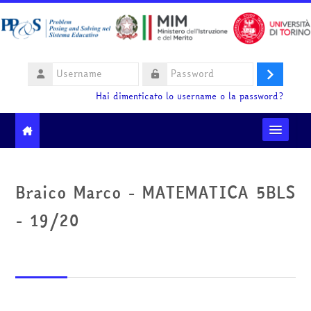
Vai al contenuto principale
Username
Login
Password
Hai dimenticato lo username o la password?
Moodle community
Braico Marco - MATEMATICA 5BLS
Ministero dell'Istruzione e del Merito
- 19/20
HelpDesk
Italiano ‎(it)‎
Cerca