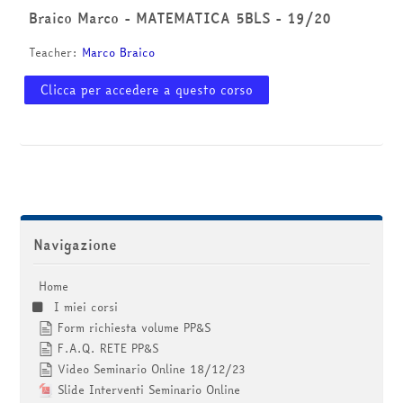
corsi
Invia
Braico Marco - MATEMATICA 5BLS - 19/20
Teacher:
Marco Braico
Clicca per accedere a questo corso
Salta Navigazione
Navigazione
Home
I miei corsi
Form richiesta volume PP&S
F.A.Q. RETE PP&S
Video Seminario Online 18/12/23
Slide Interventi Seminario Online