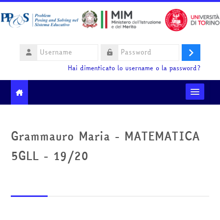
Vai al contenuto principale
Username
Login
Password
Hai dimenticato lo username o la password?
Moodle community
Grammauro Maria - MATEMATICA
Ministero dell'Istruzione e del Merito
5GLL - 19/20
HelpDesk
Italiano ‎(it)‎
Cerca