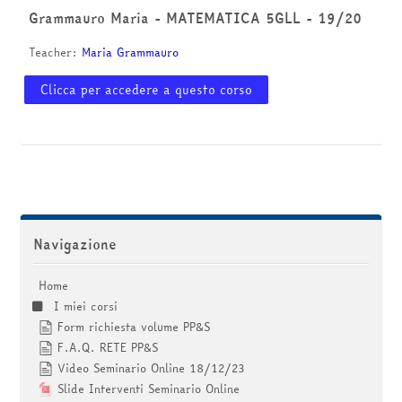
corsi
Invia
Grammauro Maria - MATEMATICA 5GLL - 19/20
Teacher:
Maria Grammauro
Clicca per accedere a questo corso
Salta Navigazione
Navigazione
Home
I miei corsi
Form richiesta volume PP&S
F.A.Q. RETE PP&S
Video Seminario Online 18/12/23
Slide Interventi Seminario Online