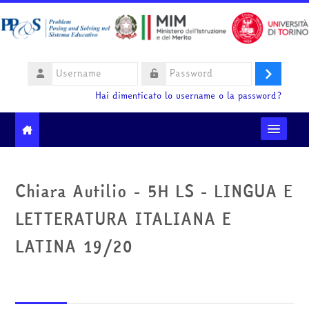
Vai al contenuto principale
Username
Login
Password
Hai dimenticato lo username o la password?
Moodle community
Chiara Autilio - 5H LS - LINGUA E
Ministero dell'Istruzione e del Merito
LETTERATURA ITALIANA E
HelpDesk
LATINA 19/20
Italiano ‎(it)‎
Cerca