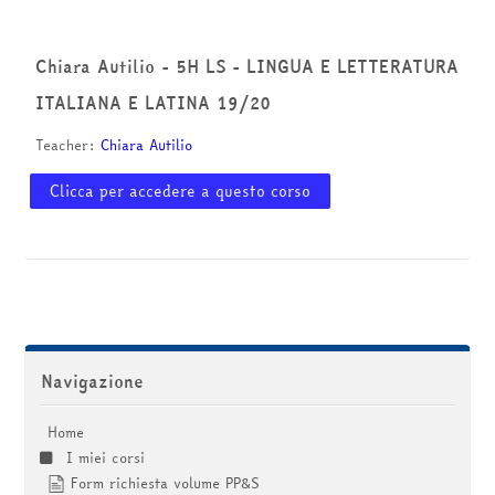
corsi
Invia
Chiara Autilio - 5H LS - LINGUA E LETTERATURA
ITALIANA E LATINA 19/20
Teacher:
Chiara Autilio
Clicca per accedere a questo corso
Salta Navigazione
Navigazione
Home
I miei corsi
Form richiesta volume PP&S