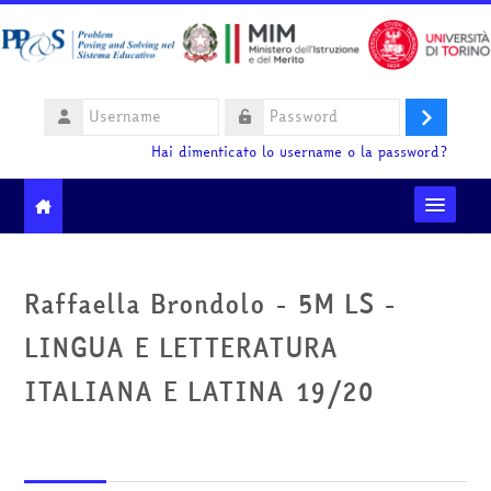
Vai al contenuto principale
Username
Login
Password
Hai dimenticato lo username o la password?
Moodle community
Raffaella Brondolo - 5M LS -
Ministero dell'Istruzione e del Merito
LINGUA E LETTERATURA
HelpDesk
ITALIANA E LATINA 19/20
Italiano ‎(it)‎
Cerca