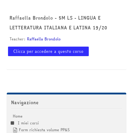
corsi
Invia
Raffaella Brondolo - 5M LS - LINGUA E
LETTERATURA ITALIANA E LATINA 19/20
Teacher:
Raffaella Brondolo
Clicca per accedere a questo corso
Salta Navigazione
Navigazione
Home
I miei corsi
Form richiesta volume PP&S