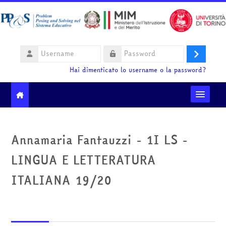
Vai al contenuto principale
Username
Login
Password
Hai dimenticato lo username o la password?
Moodle community
Annamaria Fantauzzi - 1I LS -
Ministero dell'Istruzione e del Merito
LINGUA E LETTERATURA
HelpDesk
ITALIANA 19/20
Italiano ‎(it)‎
Cerca