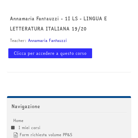
corsi
Invia
Annamaria Fantauzzi - 1I LS - LINGUA E
LETTERATURA ITALIANA 19/20
Teacher:
Annamaria Fantauzzi
Clicca per accedere a questo corso
Salta Navigazione
Navigazione
Home
I miei corsi
Form richiesta volume PP&S