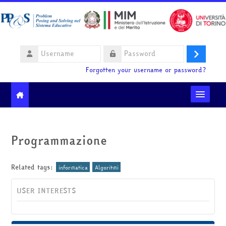
Skip to main content
Username
Log
Password
Forgotten your username or password?
in
Moodle community
Programmazione
Ministero dell'Istruzione e del Merito
Related tags:
informatica
Algoritmi
HelpDesk
USER INTERESTS
English ‎(en)‎
Search