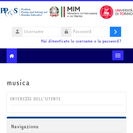
Vai al contenuto principale
Username
Login
Password
Hai dimenticato lo username o la password?
Moodle community
musica
Ministero dell'Istruzione e del Merito
INTERESSI DELL'UTENTE
HelpDesk
Italiano ‎(it)‎
Salta Navigazione
Navigazione
Cerca