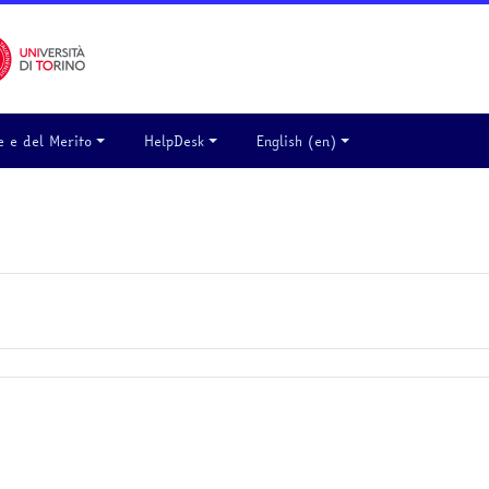
e e del Merito
HelpDesk
English ‎(en)‎