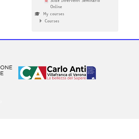
Slide Interventi Seminario
Online
My courses
Courses
o3