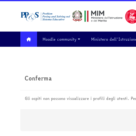
Vai al contenuto principale
Moodle community
Ministero dell'Istruzion
Conferma
Gli ospiti non possono visualizzare i profili degli utenti. P