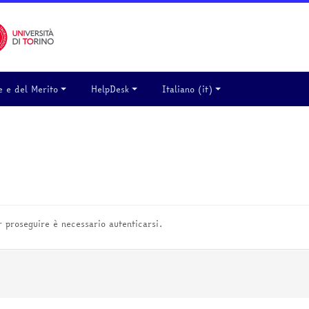
e e del Merito
HelpDesk
Italiano ‎(it)‎
er proseguire è necessario autenticarsi.