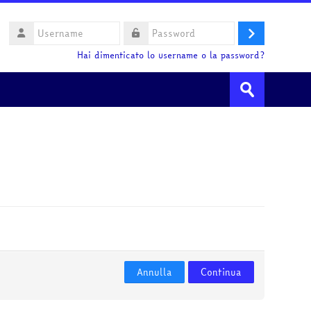
Username
Login
Password
Hai dimenticato lo username o la password?
Cerca
corsi
Invia
Annulla
Continua