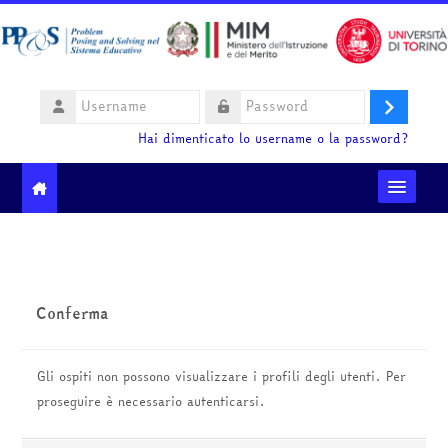
Vai al contenuto principale
Username
Login
Password
Hai dimenticato lo username o la password?
Moodle community
Ministero dell'Istruzione e del Merito
Conferma
HelpDesk
Gli ospiti non possono visualizzare i profili degli utenti. Per
Italiano ‎(it)‎
proseguire è necessario autenticarsi.
Cerca