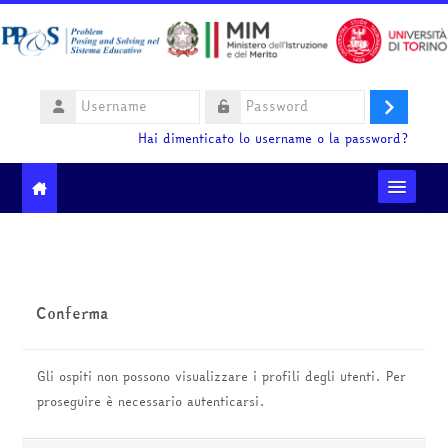
Vai al contenuto principale
Username
Login
Password
Hai dimenticato lo username o la password?
Moodle community
Ministero dell'Istruzione e del Merito
Conferma
HelpDesk
Gli ospiti non possono visualizzare i profili degli utenti. Per
Italiano ‎(it)‎
proseguire è necessario autenticarsi.
Cerca