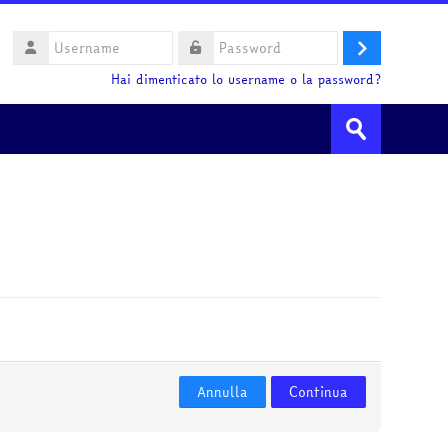
Username
Login
Password
Hai dimenticato lo username o la password?
Cerca
corsi
Invia
Annulla
Continua