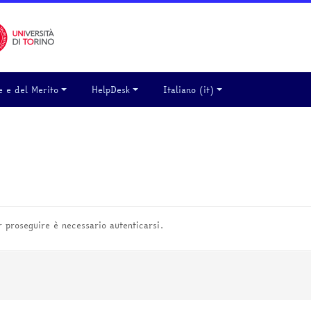
e e del Merito
HelpDesk
Italiano ‎(it)‎
er proseguire è necessario autenticarsi.