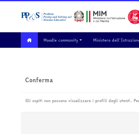
Vai al contenuto principale
Moodle community
Ministero dell'Istruzion
Conferma
Gli ospiti non possono visualizzare i profili degli utenti. P