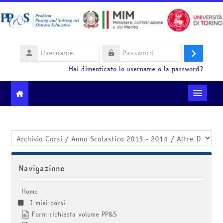
Vai al contenuto principale
Username
Login
Password
Hai dimenticato lo username o la password?
Moodle community
Categorie di corso
Ministero dell'Istruzione e del Merito
Salta Navigazione
Navigazione
HelpDesk
Home
Italiano ‎(it)‎
I miei corsi
Cerca
Form richiesta volume PP&S