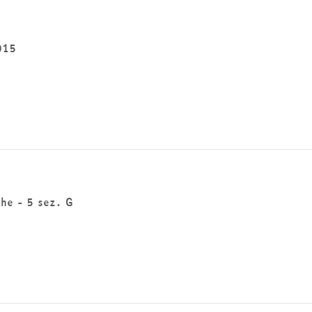
2015
che - 5 sez. G