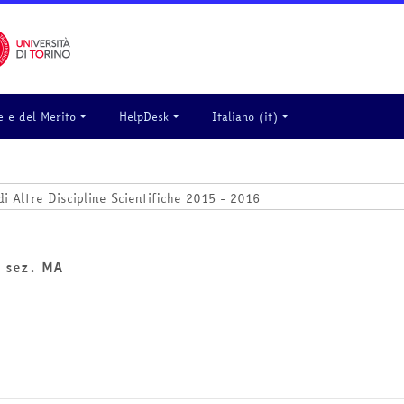
e e del Merito
HelpDesk
Italiano ‎(it)‎
 2 sez. MA