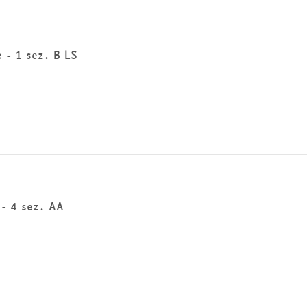
e - 1 sez. B LS
e - 4 sez. AA