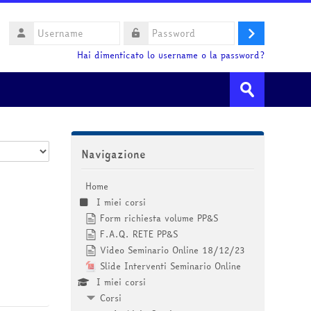
Username
Login
Password
Hai dimenticato lo username o la password?
Cerca
corsi
Invia
Salta Navigazione
Navigazione
Home
I miei corsi
Form richiesta volume PP&S
F.A.Q. RETE PP&S
Video Seminario Online 18/12/23
Slide Interventi Seminario Online
I miei corsi
Corsi