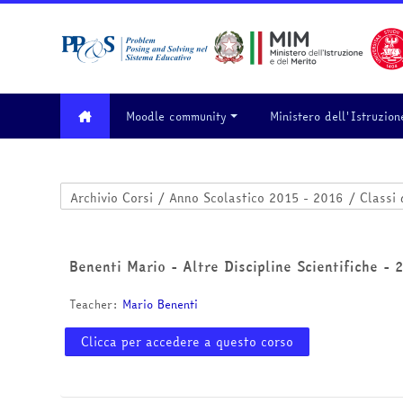
Vai al contenuto principale
Moodle community
Ministero dell'Istruzion
Categorie di corso
Benenti Mario - Altre Discipline Scientifiche -
Teacher:
Mario Benenti
Clicca per accedere a questo corso