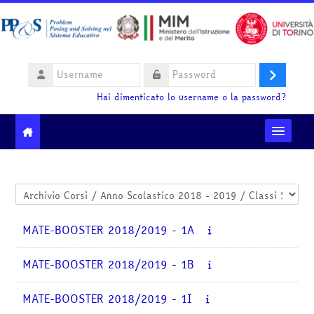
Vai al contenuto principale
Username
Login
Password
Hai dimenticato lo username o la password?
Moodle community
Categorie di corso
Ministero dell'Istruzione e del Merito
MATE-BOOSTER 2018/2019 - 1A
HelpDesk
MATE-BOOSTER 2018/2019 - 1B
Italiano ‎(it)‎
MATE-BOOSTER 2018/2019 - 1I
Cerca