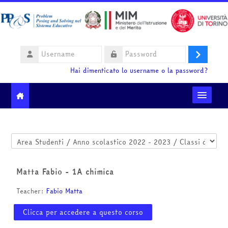
Vai al contenuto principale
Username
Login
Password
Hai dimenticato lo username o la password?
Moodle community
Categorie di corso
Ministero dell'Istruzione e del Merito
Matta Fabio - 1A chimica
HelpDesk
Teacher:
Fabio Matta
Italiano ‎(it)‎
Clicca per accedere a questo corso
Cerca