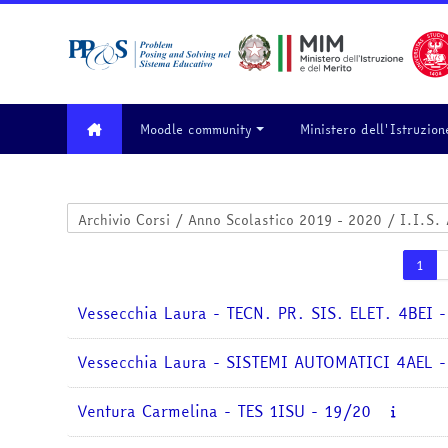
Vai al contenuto principale
Moodle community
Ministero dell'Istruzion
Categorie di corso
Pag
1
Vessecchia Laura - TECN. PR. SIS. ELET. 4BEI 
Vessecchia Laura - SISTEMI AUTOMATICI 4AEL 
Ventura Carmelina - TES 1ISU - 19/20