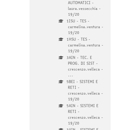
AUTOMATICI -
laura.vessecchia -
19/20
1ISU - TES -
carmelina.ventura -
19/20
1HSU - TES -
carmelina.ventura -
19/20
3AIN - TEC. E
PROG. DI SIST -
crescenzo.velleca -
...
5BEI - SISTEMI E
RETI -
crescenzo.velleca -
19/20
5AIN - SISTEMI E
RETI -
crescenzo.velleca -
19/20
3AIN - SISTEMI E