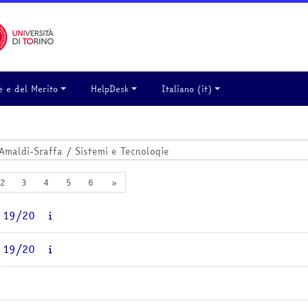
e e del Merito
HelpDesk
Italiano ‎(it)‎
ina 1
Pagina 2
Pagina 3
Pagina 4
Pagina 5
Pagina 6
Pagina successiva
2
3
4
5
6
»
- 19/20
- 19/20