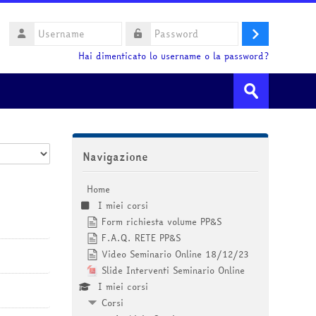
Username
Login
Password
Hai dimenticato lo username o la password?
Cerca
corsi
Invia
Salta Navigazione
Navigazione
Home
I miei corsi
Form richiesta volume PP&S
F.A.Q. RETE PP&S
Video Seminario Online 18/12/23
Slide Interventi Seminario Online
I miei corsi
Corsi