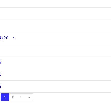
9/20
Pagina 1
Pagina 2
Pagina 3
Pagina successiva
1
2
3
»