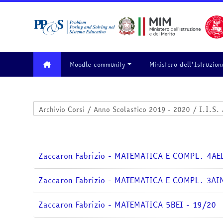
Vai al contenuto principale
Moodle community
Ministero dell'Istruzion
Categorie di corso
Zaccaron Fabrizio - MATEMATICA E COMPL. 4AE
Zaccaron Fabrizio - MATEMATICA E COMPL. 3AI
Zaccaron Fabrizio - MATEMATICA 5BEI - 19/20