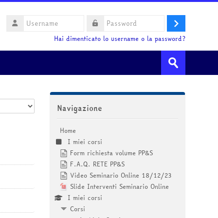
Username
Login
Password
Hai dimenticato lo username o la password?
Cerca
corsi
Invia
Salta Navigazione
Navigazione
Home
I miei corsi
Form richiesta volume PP&S
F.A.Q. RETE PP&S
Video Seminario Online 18/12/23
Slide Interventi Seminario Online
I miei corsi
Corsi