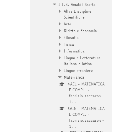
I.I.S. Amaldi-Sraffa
Altre Discipline
Scientifiche
Arte
Diritto e Economia
Filosofia
Fisica
Informatica
Lingua e Letteratura
italiana e latina
Lingue straniere
Matematica
4AEL - MATEMATICA
E COMPL. -
fabrizio.zaccaron -
1...
3AIN - MATEMATICA
E COMPL. -
fabrizio.zaccaron -
1...