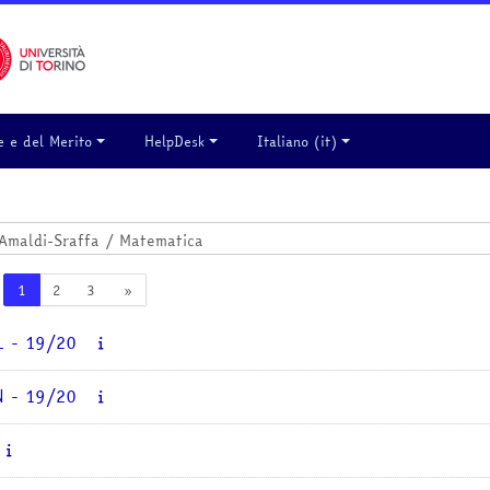
e e del Merito
HelpDesk
Italiano ‎(it)‎
Pagina 1
Pagina 2
Pagina 3
Pagina successiva
1
2
3
»
L - 19/20
N - 19/20