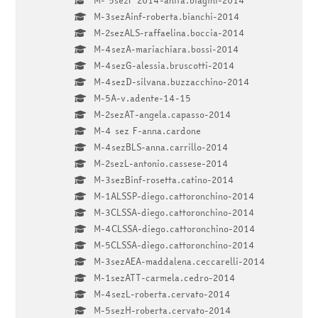
M-3sezAinf-roberta.bianchi-2014
M-2sezALS-raffaelina.boccia-2014
M-4sezA-mariachiara.bossi-2014
M-4sezG-alessia.bruscotti-2014
M-4sezD-silvana.buzzacchino-2014
M-5A-v.adente-14-15
M-2sezAT-angela.capasso-2014
M-4 sez F-anna.cardone
M-4sezBLS-anna.carrillo-2014
M-2sezL-antonio.cassese-2014
M-3sezBinf-rosetta.catino-2014
M-1ALSSP-diego.cattoronchino-2014
M-3CLSSA-diego.cattoronchino-2014
M-4CLSSA-diego.cattoronchino-2014
M-5CLSSA-diego.cattoronchino-2014
M-3sezAEA-maddalena.ceccarelli-2014
M-1sezATT-carmela.cedro-2014
M-4sezL-roberta.cervato-2014
M-5sezH-roberta.cervato-2014