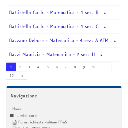
Battistella Carlo - Matematica - 4 sez. B
Battistella Carlo - Matematica - 4 sez. C
Bazzano Debora - Matematica - 4 sez. A AFM
Bazzi Maurizia - Matematica - 2 sez. H
Pagina 1
Pagina 2
Pagina 3
Pagina 4
Pagina 5
Pagina 6
Pagina 7
Pagina 8
Pagina 9
Pagina 10
1
2
3
4
5
6
7
8
9
10
…
Pagina 12
Pagina successiva
12
»
Salta Navigazione
Navigazione
Home
I miei corsi
Form richiesta volume PP&S