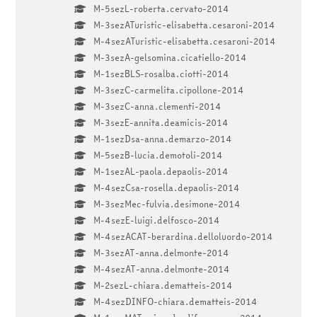
M-5sezL-roberta.cervato-2014
M-3sezATuristic-elisabetta.cesaroni-2014
M-4sezATuristic-elisabetta.cesaroni-2014
M-3sezA-gelsomina.cicatiello-2014
M-1sezBLS-rosalba.ciotti-2014
M-3sezC-carmelita.cipollone-2014
M-3sezC-anna.clementi-2014
M-3sezE-annita.deamicis-2014
M-1sezDsa-anna.demarzo-2014
M-5sezB-lucia.demotoli-2014
M-1sezAL-paola.depaolis-2014
M-4sezCsa-rosella.depaolis-2014
M-3sezMec-fulvia.desimone-2014
M-4sezE-luigi.delfosco-2014
M-4sezACAT-berardina.delloluordo-2014
M-3sezAT-anna.delmonte-2014
M-4sezAT-anna.delmonte-2014
M-2sezL-chiara.dematteis-2014
M-4sezDINFO-chiara.dematteis-2014