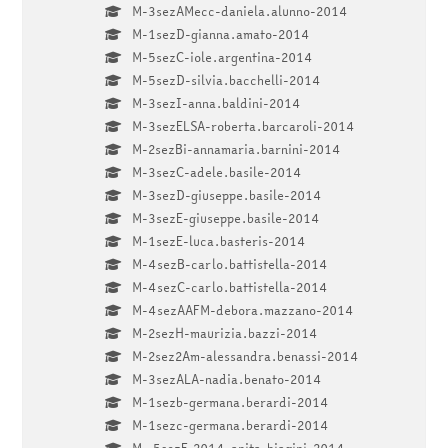
M-3sezAMecc-daniela.alunno-2014
M-1sezD-gianna.amato-2014
M-5sezC-iole.argentina-2014
M-5sezD-silvia.bacchelli-2014
M-3sezI-anna.baldini-2014
M-3sezELSA-roberta.barcaroli-2014
M-2sezBi-annamaria.barnini-2014
M-3sezC-adele.basile-2014
M-3sezD-giuseppe.basile-2014
M-3sezE-giuseppe.basile-2014
M-1sezE-luca.basteris-2014
M-4sezB-carlo.battistella-2014
M-4sezC-carlo.battistella-2014
M-4sezAAFM-debora.mazzano-2014
M-2sezH-maurizia.bazzi-2014
M-2sez2Am-alessandra.benassi-2014
M-3sezALA-nadia.benato-2014
M-1sezb-germana.berardi-2014
M-1sezc-germana.berardi-2014
M- 5sezF 2014-anita.biagini-2014