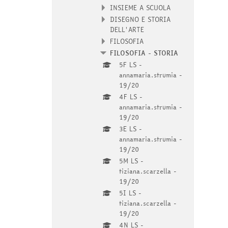
INSIEME A SCUOLA
DISEGNO E STORIA
DELL'ARTE
FILOSOFIA
FILOSOFIA - STORIA
5F LS -
annamaria.strumia -
19/20
4F LS -
annamaria.strumia -
19/20
3E LS -
annamaria.strumia -
19/20
5M LS -
tiziana.scarzella -
19/20
5I LS -
tiziana.scarzella -
19/20
4N LS -