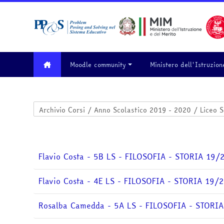
Vai al contenuto principale
Moodle community
Ministero dell'Istruzion
Categorie di corso
Flavio Costa - 5B LS - FILOSOFIA - STORIA 19/
Flavio Costa - 4E LS - FILOSOFIA - STORIA 19/
Rosalba Camedda - 5A LS - FILOSOFIA - STORI