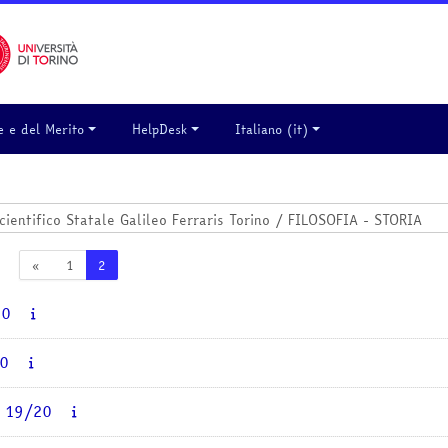
e e del Merito
HelpDesk
Italiano ‎(it)‎
Pagina precedente
Pagina 1
Pagina 2
«
1
2
20
20
A 19/20