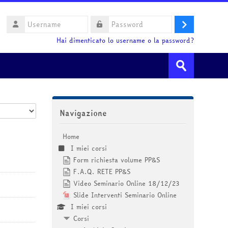
Username
Login
Password
Hai dimenticato lo username o la password?
Cerca
corsi
Invia
Salta Navigazione
Navigazione
Home
I miei corsi
Form richiesta volume PP&S
F.A.Q. RETE PP&S
Video Seminario Online 18/12/23
Slide Interventi Seminario Online
I miei corsi
Corsi