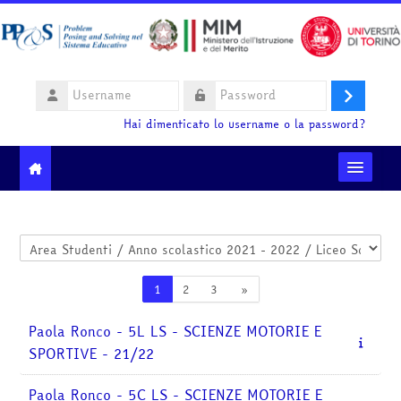
Vai al contenuto principale
Username
Login
Password
Hai dimenticato lo username o la password?
Moodle community
Categorie di corso
Ministero dell'Istruzione e del Merito
Pagina 1
Pagina 2
Pagina 3
Pagina successiva
1
2
3
»
HelpDesk
Paola Ronco - 5L LS - SCIENZE MOTORIE E
SPORTIVE - 21/22
Italiano ‎(it)‎
Cerca
Paola Ronco - 5C LS - SCIENZE MOTORIE E