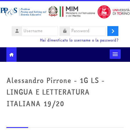
Vai al contenuto principale
Username
Login
Password
Hai dimenticato lo username o la password?
Moodle community
Alessandro Pirrone - 1G LS -
Ministero dell'Istruzione e del Merito
LINGUA E LETTERATURA
HelpDesk
ITALIANA 19/20
Italiano ‎(it)‎
Cerca