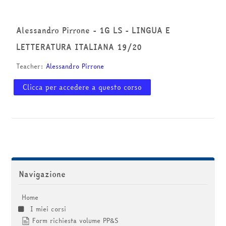
corsi
Invia
Alessandro Pirrone - 1G LS - LINGUA E
LETTERATURA ITALIANA 19/20
Teacher:
Alessandro Pirrone
Clicca per accedere a questo corso
Salta Navigazione
Navigazione
Home
I miei corsi
Form richiesta volume PP&S