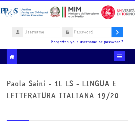
Skip to main content
Username
Log
Password
Forgotten your username or password?
in
Moodle community
Paola Saini - 1L LS - LINGUA E
Ministero dell'Istruzione e del Merito
LETTERATURA ITALIANA 19/20
HelpDesk
English ‎(en)‎
Search