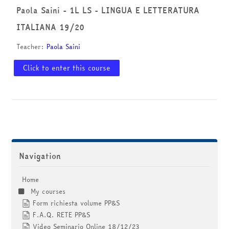
courses
Submit
Paola Saini - 1L LS - LINGUA E LETTERATURA
ITALIANA 19/20
Teacher:
Paola Saini
Click to enter this course
Skip Navigation
Navigation
Home
My courses
Form richiesta volume PP&S
F.A.Q. RETE PP&S
Video Seminario Online 18/12/23