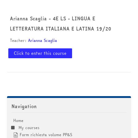
courses
Submit
Arianna Scaglia - 4E LS - LINGUA E
LETTERATURA ITALIANA E LATINA 19/20
Teacher:
Arianna Scaglia
Click to enter this course
Skip Navigation
Navigation
Home
My courses
Form richiesta volume PP&S