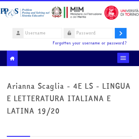
Skip to main content
Username
Log
Password
Forgotten your username or password?
in
Moodle community
Arianna Scaglia - 4E LS - LINGUA
Ministero dell'Istruzione e del Merito
E LETTERATURA ITALIANA E
HelpDesk
LATINA 19/20
English ‎(en)‎
Search