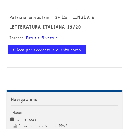
corsi
Invia
Patrizia Silvestrin - 2F LS - LINGUA E
LETTERATURA ITALIANA 19/20
Teacher:
Patrizia Silvestrin
Clicca per accedere a questo corso
Salta Navigazione
Navigazione
Home
I miei corsi
Form richiesta volume PP&S