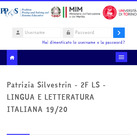
Vai al contenuto principale
Username
Login
Password
Hai dimenticato lo username o la password?
Moodle community
Patrizia Silvestrin - 2F LS -
Ministero dell'Istruzione e del Merito
LINGUA E LETTERATURA
HelpDesk
ITALIANA 19/20
Italiano ‎(it)‎
Cerca