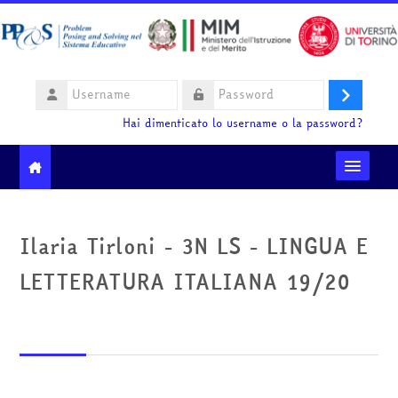
Vai al contenuto principale
Username
Login
Password
Hai dimenticato lo username o la password?
Moodle community
Ilaria Tirloni - 3N LS - LINGUA E
Ministero dell'Istruzione e del Merito
LETTERATURA ITALIANA 19/20
HelpDesk
Italiano ‎(it)‎
Cerca