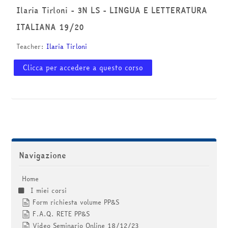
corsi
Invia
Ilaria Tirloni - 3N LS - LINGUA E LETTERATURA
ITALIANA 19/20
Teacher:
Ilaria Tirloni
Clicca per accedere a questo corso
Salta Navigazione
Navigazione
Home
I miei corsi
Form richiesta volume PP&S
F.A.Q. RETE PP&S
Video Seminario Online 18/12/23