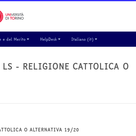
e e del Merito
HelpDesk
Italiano ‎(it)‎
 1F LS - RELIGIONE CATTOLICA O
E CATTOLICA O ALTERNATIVA 19/20