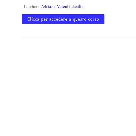
Teacher:
Adriano Valenti Basilio
Clicca per accedere a questo corso