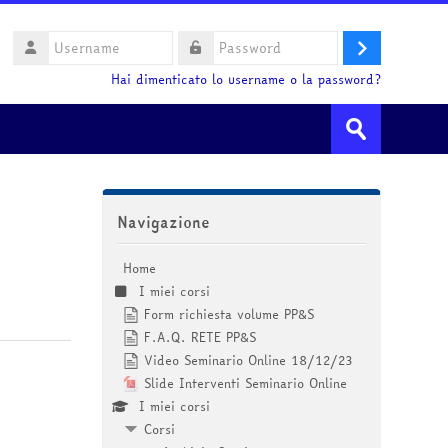
Username
Login
Password
Hai dimenticato lo username o la password?
Cerca
corsi
Invia
Salta Navigazione
Navigazione
Home
I miei corsi
Form richiesta volume PP&S
F.A.Q. RETE PP&S
Video Seminario Online 18/12/23
Slide Interventi Seminario Online
I miei corsi
Corsi