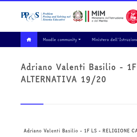
Vai al contenuto principale
Moodle community
Ministero dell'Istruzion
Adriano Valenti Basilio -
ALTERNATIVA 19/20
Adriano Valenti Basilio - 1F LS - RELIGION