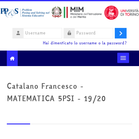
Vai al contenuto principale
Username
Login
Password
Hai dimenticato lo username o la password?
Moodle community
Catalano Francesco -
Ministero dell'Istruzione e del Merito
MATEMATICA 5PSI - 19/20
HelpDesk
Italiano ‎(it)‎
Cerca