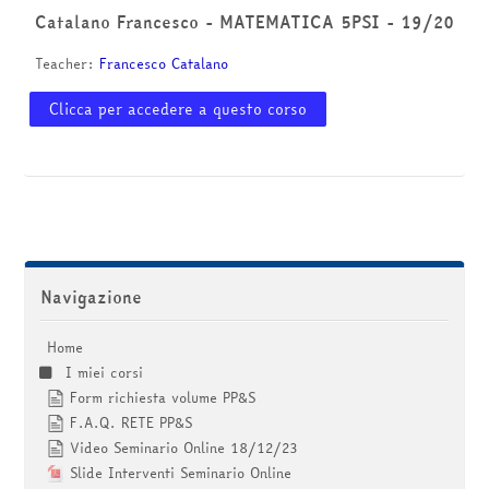
corsi
Invia
Catalano Francesco - MATEMATICA 5PSI - 19/20
Teacher:
Francesco Catalano
Clicca per accedere a questo corso
Salta Navigazione
Navigazione
Home
I miei corsi
Form richiesta volume PP&S
F.A.Q. RETE PP&S
Video Seminario Online 18/12/23
Slide Interventi Seminario Online