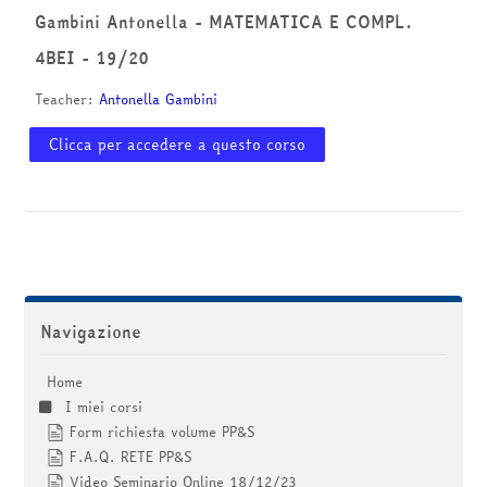
corsi
Invia
Gambini Antonella - MATEMATICA E COMPL.
4BEI - 19/20
Teacher:
Antonella Gambini
Clicca per accedere a questo corso
Salta Navigazione
Navigazione
Home
I miei corsi
Form richiesta volume PP&S
F.A.Q. RETE PP&S
Video Seminario Online 18/12/23