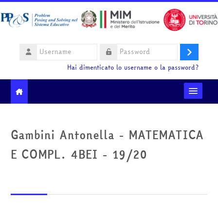
Vai al contenuto principale
Username
Login
Password
Hai dimenticato lo username o la password?
Moodle community
Gambini Antonella - MATEMATICA
Ministero dell'Istruzione e del Merito
E COMPL. 4BEI - 19/20
HelpDesk
Italiano ‎(it)‎
Cerca