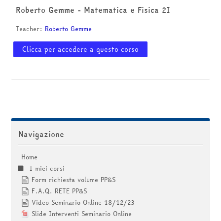
corsi
Invia
Roberto Gemme - Matematica e Fisica 2I
Teacher:
Roberto Gemme
Clicca per accedere a questo corso
Salta Navigazione
Navigazione
Home
I miei corsi
Form richiesta volume PP&S
F.A.Q. RETE PP&S
Video Seminario Online 18/12/23
Slide Interventi Seminario Online