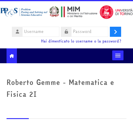
Vai al contenuto principale
Username
Login
Password
Hai dimenticato lo username o la password?
Moodle community
Roberto Gemme - Matematica e
Ministero dell'Istruzione e del Merito
Fisica 2I
HelpDesk
Italiano ‎(it)‎
Cerca