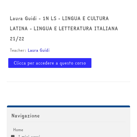
corsi
Invia
Laura Guidi - 1N LS - LINGUA E CULTURA
LATINA - LINGUA E LETTERATURA ITALIANA
21/22
Teacher:
Laura Guidi
Clicca per accedere a questo corso
Salta Navigazione
Navigazione
Home
I miei corsi