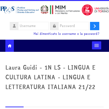
Vai al contenuto principale
Username
Login
Password
Hai dimenticato lo username o la password?
Moodle community
Laura Guidi - 1N LS - LINGUA E
Ministero dell'Istruzione e del Merito
CULTURA LATINA - LINGUA E
HelpDesk
LETTERATURA ITALIANA 21/22
Italiano ‎(it)‎
Cerca