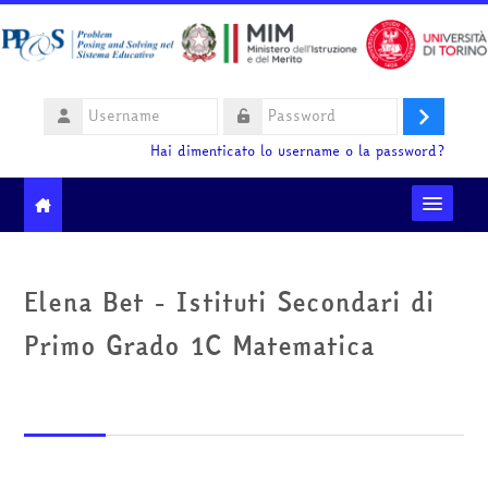
Vai al contenuto principale
Username
Login
Password
Hai dimenticato lo username o la password?
Moodle community
Elena Bet - Istituti Secondari di
Ministero dell'Istruzione e del Merito
Primo Grado 1C Matematica
HelpDesk
Italiano ‎(it)‎
Cerca