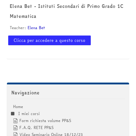
corsi
Invia
Elena Bet - Istituti Secondari di Primo Grado 1C
Matematica
Teacher:
Elena Bet
Clicca per accedere a questo corso
Salta Navigazione
Navigazione
Home
I miei corsi
Form richiesta volume PP&S
F.A.Q. RETE PP&S
Video Seminario Online 18/12/23