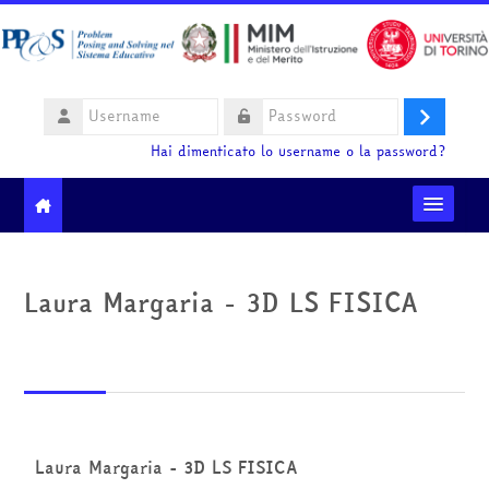
Vai al contenuto principale
Username
Login
Password
Hai dimenticato lo username o la password?
Moodle community
Laura Margaria - 3D LS FISICA
Ministero dell'Istruzione e del Merito
HelpDesk
Italiano ‎(it)‎
Laura Margaria - 3D LS FISICA
Cerca