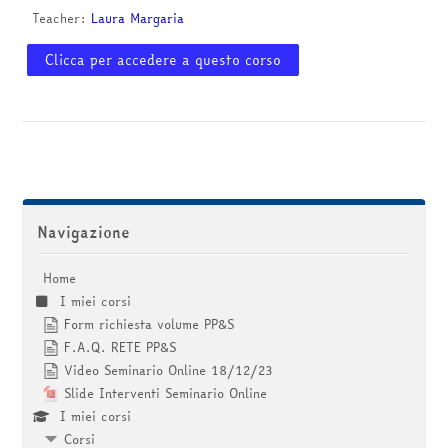
corsi
Invia
Teacher:
Laura Margaria
Clicca per accedere a questo corso
Salta Navigazione
Navigazione
Home
I miei corsi
Form richiesta volume PP&S
F.A.Q. RETE PP&S
Video Seminario Online 18/12/23
Slide Interventi Seminario Online
I miei corsi
Corsi