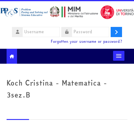
Skip to main content
Username
Log
Password
Forgotten your username or password?
in
Moodle community
Koch Cristina - Matematica -
Ministero dell'Istruzione e del Merito
3sez.B
HelpDesk
English ‎(en)‎
Search