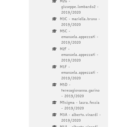
M2G -
giuseppe.lombardo2 -
2019/2020
M3C - mariella.bruno -
2019/2020
M5C -
emanuela.appezzati -
2019/2020
M2F -
emanuela.appezzati -
2019/2020
M1F -
emanuela.appezzati -
2019/2020
M5D -
teresagiovanna.garino
- 2019/2020
M5sigma - laura.fessia
- 2019/2020
M3A - alberto.vinardi -
2019/2020
M1A - alberto.vinardi -