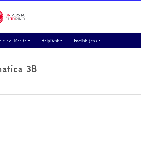
e e del Merito
HelpDesk
English ‎(en)‎
matica 3B