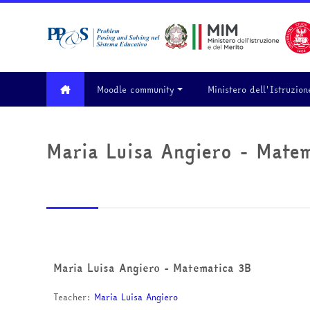
Skip to main content
Moodle community
Ministero dell'Istruzion
Maria Luisa Angiero - Mate
Maria Luisa Angiero - Matematica 3B
Teacher:
Maria Luisa Angiero