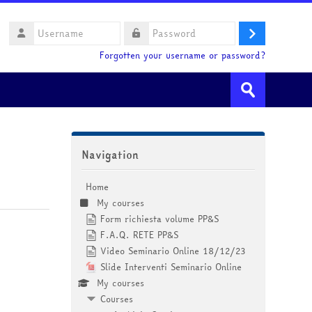
Username
Log
Password
Forgotten your username or password?
in
Search
courses
Submit
Skip Navigation
Navigation
Home
My courses
Form richiesta volume PP&S
F.A.Q. RETE PP&S
Video Seminario Online 18/12/23
Slide Interventi Seminario Online
My courses
Courses