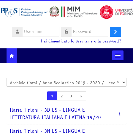
Vai al contenuto principale
Username
Login
Password
Hai dimenticato lo username o la password?
Moodle community
Categorie di corso
Ministero dell'Istruzione e del Merito
Pagina 1
Pagina 2
Pagina 3
Pagina successiva
1
2
3
»
HelpDesk
Ilaria Tirloni - 3D LS - LINGUA E
LETTERATURA ITALIANA E LATINA 19/20
Italiano ‎(it)‎
Cerca
Ilaria Tirloni - 3N LS - LINGUA E