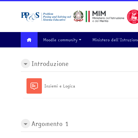
Vai al contenuto principale
Moodle community
Ministero dell'Istruzion
Introduzione
Insiemi e Logica
Argomento 1