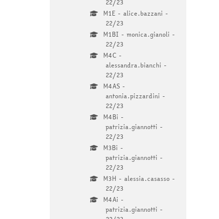
22/23
M1E - alice.bazzani -
22/23
M1BI - monica.gianoli -
22/23
M4C -
alessandra.bianchi -
22/23
M4AS -
antonia.pizzardini -
22/23
M4Bi -
patrizia.giannotti -
22/23
M3Bi -
patrizia.giannotti -
22/23
M3H - alessia.casasso -
22/23
M4Ai -
patrizia.giannotti -