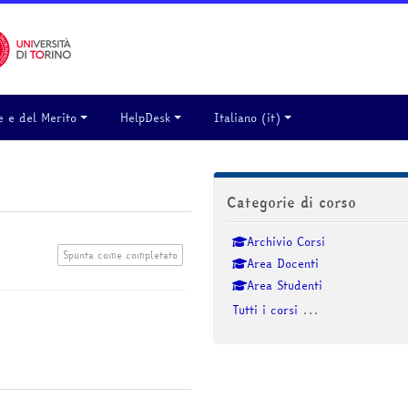
e e del Merito
HelpDesk
Italiano ‎(it)‎
Salta Categorie di corso
Categorie di corso
Archivio Corsi
Spunta come completato
Area Docenti
Area Studenti
Tutti i corsi
...