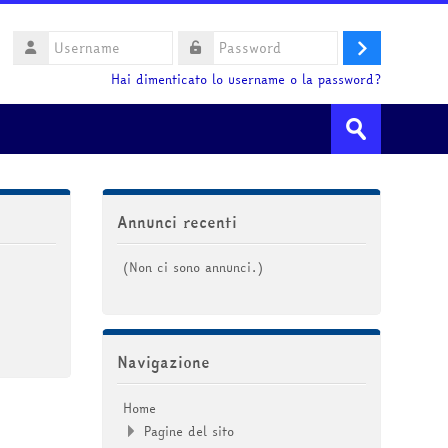
Username
Login
Password
Hai dimenticato lo username o la password?
Cerca
corsi
Invia
Salta Annunci recenti
Annunci recenti
(Non ci sono annunci.)
Salta Navigazione
Navigazione
Home
Pagine del sito