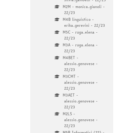
M2M - monica.gianoli -
22/23
M4B linguistico -
erika.gerevini - 22/23
M5C - ruga.elena -
22/23
M3A - ruga.elena -
22/23
M4BET -
alessio.genovese -
22/23
M3CMT -
alessio.genovese -
22/23
M3AET -
alessio.genovese -
22/23
M2LS -
alessio.genovese -
22/23
M5B Informatici (22) -