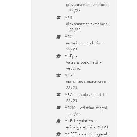
giovannamaria.maloccu
- 22/23
M2B -
giovannamaria.maloccu
- 22/23
M2C -
antonina.mendolia -
22/23
M3Ep -
valeria.bonomelli -
vecchio
M4P -
marialuisa.manassero -
22/23
M3A - nicola.enrietti -
22/23
M2CM - cristina.fregni
- 22/23
M3B linguistico -
erika.gerevini - 22/23
M4EET - carlo.ungarelli