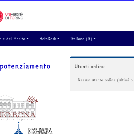
e e del Merito
HelpDesk
Italiano ‎(it)‎
Salta Utenti online
 potenziamento
Utenti online
Nessun utente online (ultimi 5