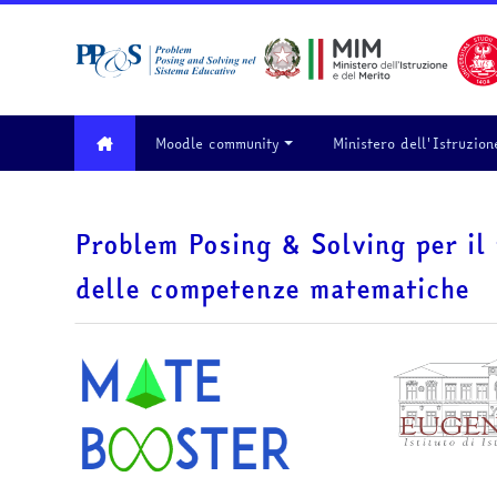
Vai al contenuto principale
Moodle community
Ministero dell'Istruzion
Problem Posing & Solving per il
delle competenze matematiche