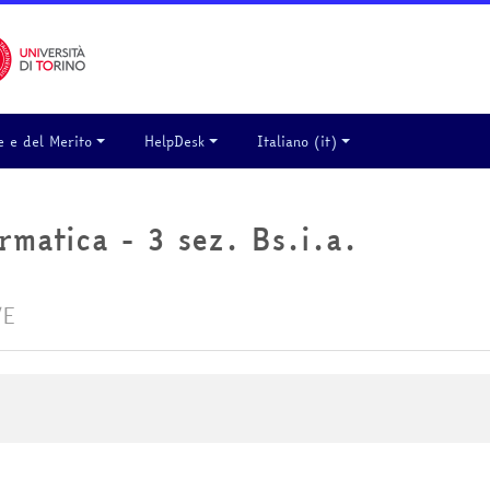
e e del Merito
HelpDesk
Italiano ‎(it)‎
rmatica - 3 sez. Bs.i.a.
VE