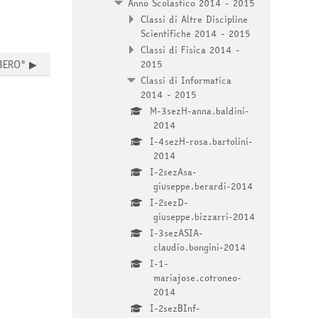
Anno Scolastico 2014 - 2015
Classi di Altre Discipline
Scientifiche 2014 - 2015
Classi di Fisica 2014 -
BERO" ▶︎
2015
Classi di Informatica
2014 - 2015
M-3sezH-anna.baldini-
2014
I-4sezH-rosa.bartolini-
2014
I-2sezAsa-
giuseppe.berardi-2014
I-2sezD-
giuseppe.bizzarri-2014
I-3sezASIA-
claudio.bongini-2014
I-1-
mariajose.cotroneo-
2014
I-2sezBInf-