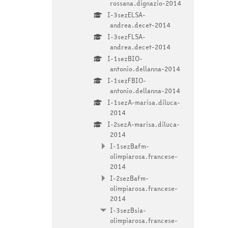
rossana.dignazio-2014
I-3sezELSA-
andrea.decet-2014
I-3sezFLSA-
andrea.decet-2014
I-1sezBIO-
antonio.dellanna-2014
I-1sezFBIO-
antonio.dellanna-2014
I-1sezA-marisa.diluca-
2014
I-2sezA-marisa.diluca-
2014
I-1sezBafm-
olimpiarosa.francese-
2014
I-2sezBafm-
olimpiarosa.francese-
2014
I-3sezBsia-
olimpiarosa.francese-