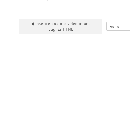
◀︎ inserire audio e video in una
Vai a...
pagina HTML