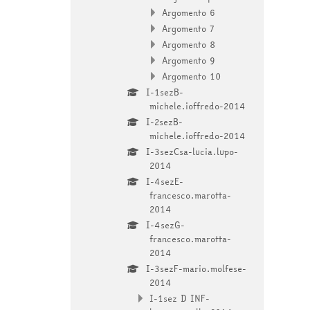
Argomento 6
Argomento 7
Argomento 8
Argomento 9
Argomento 10
I-1sezB-
michele.ioffredo-2014
I-2sezB-
michele.ioffredo-2014
I-3sezCsa-lucia.lupo-
2014
I-4sezE-
francesco.marotta-
2014
I-4sezG-
francesco.marotta-
2014
I-3sezF-mario.molfese-
2014
I-1sez D INF-