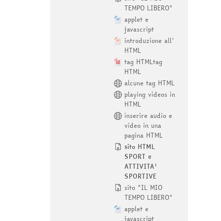
TEMPO LIBERO"
applet e
javascript
introduzione all'
HTML
tag HTMLtag
HTML
alcune tag HTML
playing videos in
HTML
inserire audio e
video in una
pagina HTML
sito HTML
SPORT e
ATTIVITA'
SPORTIVE
sito "IL MIO
TEMPO LIBERO"
applet e
javascript