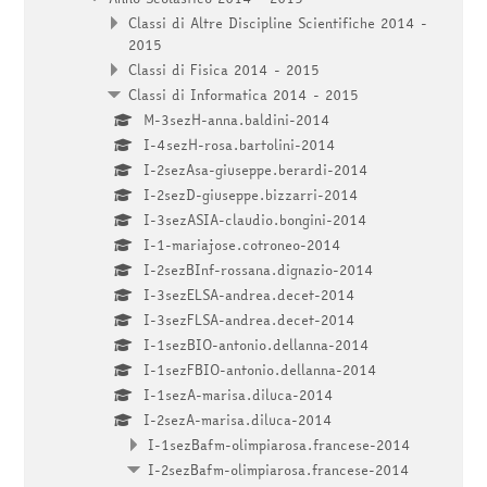
Classi di Altre Discipline Scientifiche 2014 -
2015
Classi di Fisica 2014 - 2015
Classi di Informatica 2014 - 2015
M-3sezH-anna.baldini-2014
I-4sezH-rosa.bartolini-2014
I-2sezAsa-giuseppe.berardi-2014
I-2sezD-giuseppe.bizzarri-2014
I-3sezASIA-claudio.bongini-2014
I-1-mariajose.cotroneo-2014
I-2sezBInf-rossana.dignazio-2014
I-3sezELSA-andrea.decet-2014
I-3sezFLSA-andrea.decet-2014
I-1sezBIO-antonio.dellanna-2014
I-1sezFBIO-antonio.dellanna-2014
I-1sezA-marisa.diluca-2014
I-2sezA-marisa.diluca-2014
I-1sezBafm-olimpiarosa.francese-2014
I-2sezBafm-olimpiarosa.francese-2014