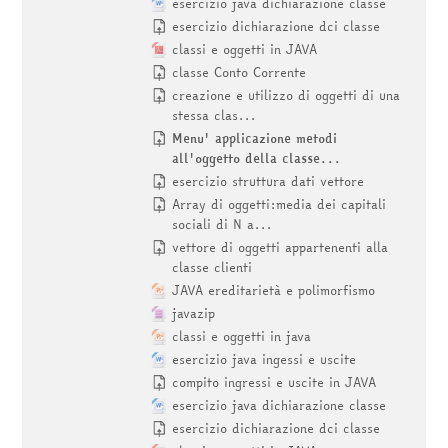
esercizio java dichiarazione classe
esercizio dichiarazione dci classe
classi e oggetti in JAVA
classe Conto Corrente
creazione e utilizzo di oggetti di una
stessa clas...
Menu' applicazione metodi
all'oggetto della classe...
esercizio struttura dati vettore
Array di oggetti:media dei capitali
sociali di N a...
vettore di oggetti appartenenti alla
classe clienti
JAVA ereditarietà e polimorfismo
javazip
classi e oggetti in java
esercizio java ingessi e uscite
compito ingressi e uscite in JAVA
esercizio java dichiarazione classe
esercizio dichiarazione dci classe