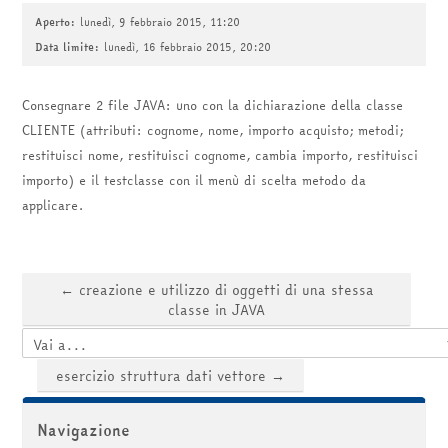
corsi
Invia
Aperto:
lunedì, 9 febbraio 2015, 11:20
Data limite:
lunedì, 16 febbraio 2015, 20:20
Consegnare 2 file JAVA: uno con la dichiarazione della classe
CLIENTE (attributi: cognome, nome, importo acquisto; metodi;
restituisci nome, restituisci cognome, cambia importo, restituisci
importo) e il testclasse con il menù di scelta metodo da
applicare.
← creazione e utilizzo di oggetti di una stessa
classe in JAVA
Vai a...
esercizio struttura dati vettore →
Salta Navigazione
Navigazione