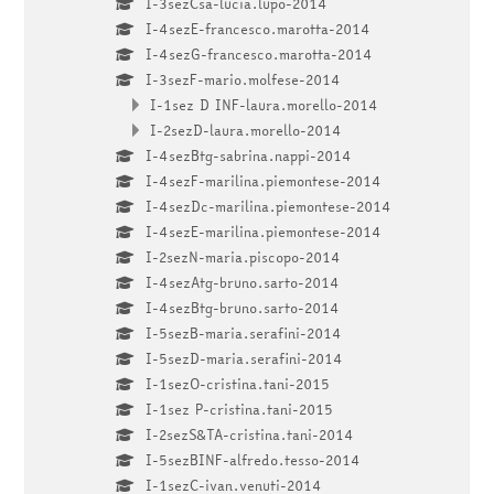
I-3sezCsa-lucia.lupo-2014
I-4sezE-francesco.marotta-2014
I-4sezG-francesco.marotta-2014
I-3sezF-mario.molfese-2014
I-1sez D INF-laura.morello-2014
I-2sezD-laura.morello-2014
I-4sezBtg-sabrina.nappi-2014
I-4sezF-marilina.piemontese-2014
I-4sezDc-marilina.piemontese-2014
I-4sezE-marilina.piemontese-2014
I-2sezN-maria.piscopo-2014
I-4sezAtg-bruno.sarto-2014
I-4sezBtg-bruno.sarto-2014
I-5sezB-maria.serafini-2014
I-5sezD-maria.serafini-2014
I-1sezO-cristina.tani-2015
I-1sez P-cristina.tani-2015
I-2sezS&TA-cristina.tani-2014
I-5sezBINF-alfredo.tesso-2014
I-1sezC-ivan.venuti-2014