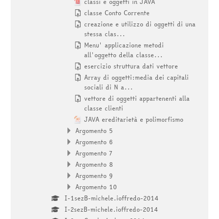
classi e oggetti in JAVA
classe Conto Corrente
creazione e utilizzo di oggetti di una
stessa clas...
Menu' applicazione metodi
all'oggetto della classe...
esercizio struttura dati vettore
Array di oggetti:media dei capitali
sociali di N a...
vettore di oggetti appartenenti alla
classe clienti
JAVA ereditarietà e polimorfismo
Argomento 5
Argomento 6
Argomento 7
Argomento 8
Argomento 9
Argomento 10
I-1sezB-michele.ioffredo-2014
I-2sezB-michele.ioffredo-2014