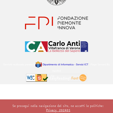
Servizio realizzato presso il
Dipartimento di Informatica - Servizi ICT
- Page Served By
Apollo4
Se prosegui nella navigazione del sito, ne accetti le politiche:
Privacy_202401